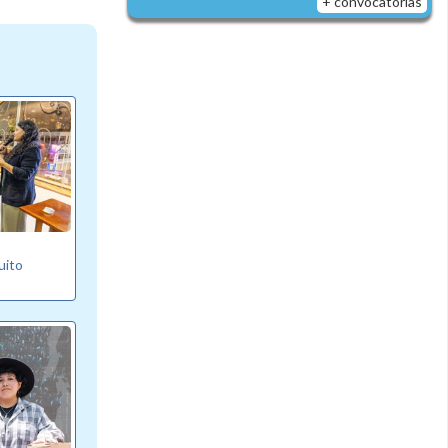
+ convocatorias
uito