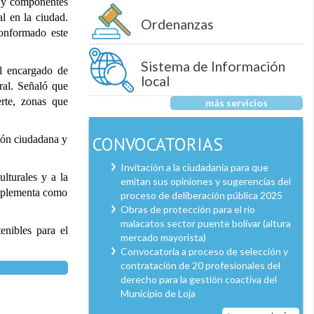
e y componentes
ral en la ciudad.
Ordenanzas
conformado este
Sistema de Información
el encargado de
local
ral. Señaló que
erte, zonas que
más servicios
CONVOCATORIAS
ción ciudadana y
Invitación a la ciudadanía para que
lturales y a la
emitan sus opiniones y sugerencias del
 implementa como
proceso de deliberación pública 2025
Obras de protección para el río
malacatos sector puente bolívar (altura
enibles para el
mercado mayorista)
Convocatoria a proceso de selección y
contratación de 20 profesionales del
derecho para la gestión coactiva del
Municipio de Loja