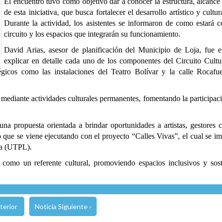
El encuentro tuvo como objetivo dar a conocer la estructura, alcanc
de esta iniciativa, que busca fortalecer el desarrollo artístico y cultu
Durante la actividad, los asistentes se informaron de como estará 
circuito y los espacios que integrarán su funcionamiento.
David Arias, asesor de planificación del Municipio de Loja, fue 
explicar en detalle cada uno de los componentes del Circuito Cultu
tégicos como las instalaciones del Teatro Bolívar y la calle Rocafu
 mediante actividades culturales permanentes, fomentando la participa
na propuesta orientada a brindar oportunidades a artistas, gestores cu
ajo que se viene ejecutando con el proyecto “Calles Vivas”, el cual se
ja (UTPL).
como un referente cultural, promoviendo espacios inclusivos y sost
terior
Noticia Siguiente ›