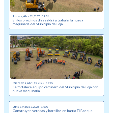
Jueves, Abril 23, 2026 - 14:13
En los próximos días saldrá a trabajar la nueva
maquinaria del Municipio de Loja
Miércoles, Abril 15, 2026 - 15:45
Se fortalece equipo caminero del Municipio de Loja con
nueva maquinaria
Lunes, Marzo 2, 2026 - 17:01
Construyen veredas y bordillos en barrio El Bosque