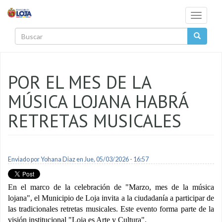
Pasar al contenido principal
Toggle
navigati
Buscar
POR EL MES DE LA
MÚSICA LOJANA HABRÁ
RETRETAS MUSICALES
Enviado por
Yohana Diaz
en Jue, 05/03/2026 - 16:57
En el marco de la celebración de "Marzo, mes de la música
lojana", el Municipio de Loja invita a la ciudadanía a participar de
las tradicionales retretas musicales. Este evento forma parte de la
visión institucional "Loja es Arte y Cultura".