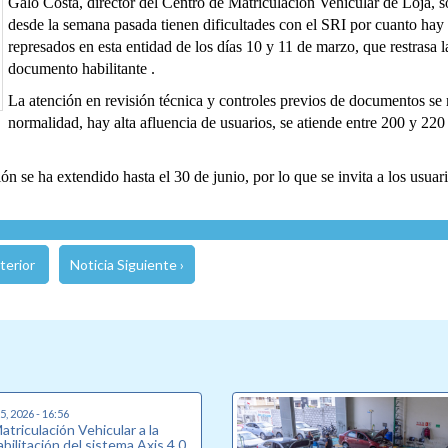
Galo Costa, director del Centro de Matriculación Vehicular de Loja, s
desde la semana pasada tienen dificultades con el SRI por cuanto hay
represados en esta entidad de los días 10 y 11 de marzo, que restrasa l
documento habilitante .
La atención en revisión técnica y controles previos de documentos se 
normalidad, hay alta afluencia de usuarios, se atiende entre 200 y 220
n se ha extendido hasta el 30 de junio, por lo que se invita a los usuario
terior
Noticia Siguiente ›
, 2026 - 16:56
triculación Vehicular a la
bilitación del sistema Axis 4.0