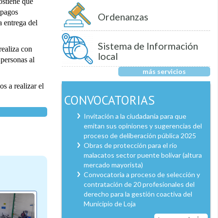
ostiene que
 pagos
Ordenanzas
a entrega del
Sistema de Información
realiza con
local
 personas al
más servicios
s a realizar el
CONVOCATORIAS
Invitación a la ciudadanía para que
emitan sus opiniones y sugerencias del
proceso de deliberación pública 2025
Obras de protección para el río
malacatos sector puente bolívar (altura
mercado mayorista)
Convocatoria a proceso de selección y
contratación de 20 profesionales del
derecho para la gestión coactiva del
Municipio de Loja