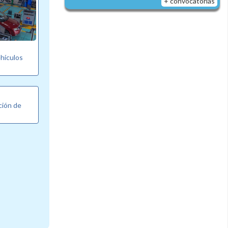
+ convocatorias
ehículos
ción de