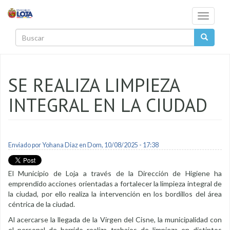
Pasar al contenido principal
Toggle
navigati
Buscar
SE REALIZA LIMPIEZA
INTEGRAL EN LA CIUDAD
Enviado por
Yohana Diaz
en Dom, 10/08/2025 - 17:38
El Municipio de Loja a través de la Dirección de Higiene ha
emprendido acciones orientadas a fortalecer la limpieza integral de
la ciudad, por ello realiza la intervención en los bordillos del área
céntrica de la ciudad.
Al acercarse la llegada de la Virgen del Cisne, la municipalidad con
el personal de barrido realiza trabajos de limpieza en distintos