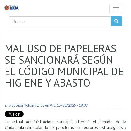
Pasar al contenido principal
Toggle
navigati
Buscar
MAL USO DE PAPELERAS
SE SANCIONARÁ SEGÚN
EL CÓDIGO MUNICIPAL DE
HIGIENE Y ABASTO
Enviado por
Yohana Diaz
en Vie, 15/08/2025 - 18:37
La actual administración municipal atendió el llamado de la
ciudadanía reinstalando las papeleras en sectores estratégicos y