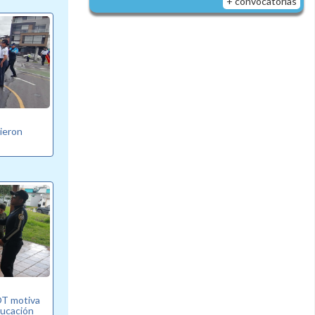
+ convocatorias
bieron
T motiva
ducación