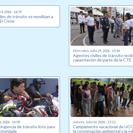
4, 2026 - 16:59
les de tránsito se movilizan a
 El Cisne
Miércoles, Julio 29, 2026 - 15:46
Agentes civiles de tránsito reci
capacitación de parte de la CTE
6, 2026 - 16:09
Jueves, Julio 16, 2026 - 12:12
ingencia de tránsito listo para
Campamento vacacional de UCO
otorizada
la conservación ambiental y la e