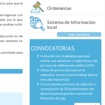
icos para que la
Ordenanzas
en ingresar con
ido, por lo que
Sistema de Información
ue podrían sufrir
local
más servicios
 ejecución es de
ximas semanas se
CONVOCATORIAS
prioritaria para
Invitación a la ciudadanía para que
emitan sus opiniones y sugerencias del
proceso de deliberación pública 2025
Obras de protección para el río
malacatos sector puente bolívar (altura
mercado mayorista)
Convocatoria a proceso de selección y
contratación de 20 profesionales del
derecho para la gestión coactiva del
Municipio de Loja