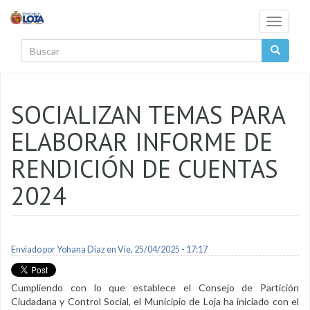
Pasar al contenido principal
Toggle
navigati
Buscar
SOCIALIZAN TEMAS PARA
ELABORAR INFORME DE
RENDICIÓN DE CUENTAS
2024
Enviado por
Yohana Diaz
en Vie, 25/04/2025 - 17:17
Cumpliendo con lo que establece el Consejo de Partición
Ciudadana y Control Social, el Municipio de Loja ha iniciado con el