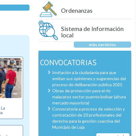
Ordenanzas
Sistema de Información
local
más servicios
CONVOCATORIAS
Invitación a la ciudadanía para que
emitan sus opiniones y sugerencias del
proceso de deliberación pública 2025
Obras de protección para el río
malacatos sector puente bolívar (altura
mercado mayorista)
e La
Convocatoria a proceso de selección y
za
contratación de 20 profesionales del
derecho para la gestión coactiva del
Municipio de Loja