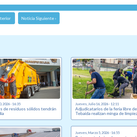
terior
Noticia Siguiente ›
0, 2026 - 16:35
Jueves, Julio 16, 2026 - 12:11
s de residuos sólidos tendrán
Adjudicatarios de la feria libre d
ía
Tebaida realizan minga de limpie
Jueves, Marzo 5, 2026 - 16:55