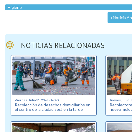
Higiene
‹ Noticia An
NOTICIAS RELACIONADAS
Viernes, Julio 31, 2026 - 16:40
Jueves, Julio 3
Recolección de desechos domiciliarios en
Recolectore
el centro de la ciudad será en la tarde
nueva melod