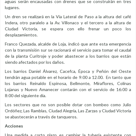
aguas serán encausadas con drenes que se construirán en tres
lugares.
Un dren se realizará en la Vía Lateral de Paso a la altura del café
Indera, otro paralelo a la Av. Villonaco y el tercero a la altura de
Ciudad Victoria, se espera con ello frenar un poco los
desplazamientos.
Franco Quezada, alcalde de Loja, indicó que ante esta emergencia
con la transmisión sur se racionará el servicio para tomar el caudal
de la planta Curitroje y poder abastecer a los barrios que están
siendo afectados por los daños.
Los barrios Daniel Álvarez, Cacefca, Época y Peñón del Oeste
tendrán agua potable en el horario de 9:00 a 12.00. En tanto que
los barrios Reinaldo Espinosa, Bellmonte, Miraflores, Colinas
Lojanas y Nuevo Amanecer contarán con el servicio de 16:00 a
8:00 del siguiente día.
Los sectores que no son posible dotar con bombeo como Julio
Ordóñez, Las Ramblas, Ciudad Alegría, Las Zarzas y Ciudad Victoria
se abastecerán a través de tanqueros.
Acciones
Una medida a corto plazo es cambiar la tubería existente con