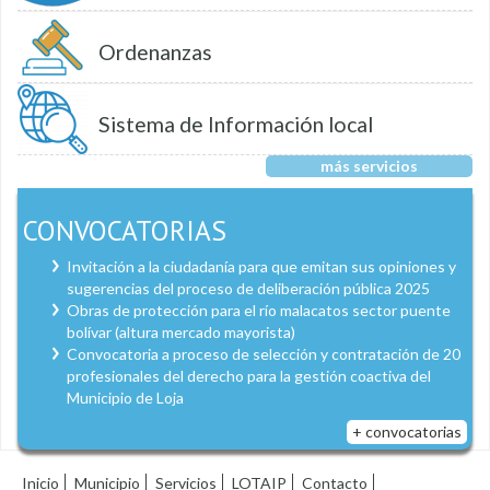
Ordenanzas
Sistema de Información local
más servicios
CONVOCATORIAS
Invitación a la ciudadanía para que emitan sus opiniones y
sugerencias del proceso de deliberación pública 2025
Obras de protección para el río malacatos sector puente
bolívar (altura mercado mayorista)
Convocatoria a proceso de selección y contratación de 20
profesionales del derecho para la gestión coactiva del
Municipio de Loja
+ convocatorias
Inicio
Municipio
Servicios
LOTAIP
Contacto