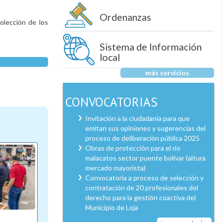
Ordenanzas
olección de los
Sistema de Información
local
más servicios
CONVOCATORIAS
Invitación a la ciudadanía para que
emitan sus opiniones y sugerencias del
proceso de deliberación pública 2025
Obras de protección para el río
malacatos sector puente bolívar (altura
mercado mayorista)
Convocatoria a proceso de selección y
contratación de 20 profesionales del
derecho para la gestión coactiva del
Municipio de Loja