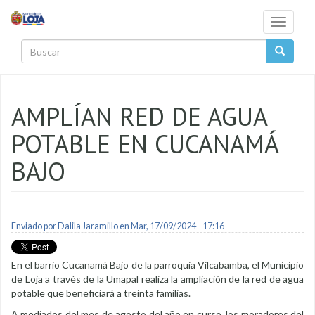
Pasar al contenido principal
Toggle
navigati
Buscar
AMPLÍAN RED DE AGUA
POTABLE EN CUCANAMÁ
BAJO
Enviado por
Dalila Jaramillo
en Mar, 17/09/2024 - 17:16
En el barrio Cucanamá Bajo de la parroquia Vilcabamba, el Municipio
de Loja a través de la Umapal realiza la ampliación de la red de agua
potable que beneficiará a treinta familias.
A mediados del mes de agosto del año en curso, los moradores del