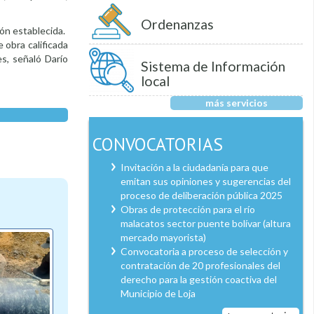
Ordenanzas
ión establecida.
 obra calificada
s, señaló Darío
Sistema de Información
local
más servicios
CONVOCATORIAS
Invitación a la ciudadanía para que
emitan sus opiniones y sugerencias del
proceso de deliberación pública 2025
Obras de protección para el río
malacatos sector puente bolívar (altura
mercado mayorista)
Convocatoria a proceso de selección y
contratación de 20 profesionales del
derecho para la gestión coactiva del
Municipio de Loja