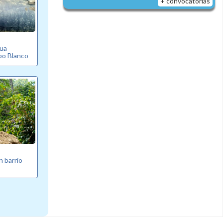
+ convocatorias
gua
bo Blanco
n barrio