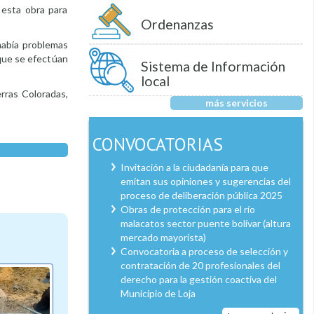
 esta obra para
Ordenanzas
 había problemas
 que se efectúan
Sistema de Información
local
rras Coloradas,
más servicios
CONVOCATORIAS
Invitación a la ciudadanía para que
emitan sus opiniones y sugerencias del
proceso de deliberación pública 2025
Obras de protección para el río
malacatos sector puente bolívar (altura
mercado mayorista)
Convocatoria a proceso de selección y
contratación de 20 profesionales del
derecho para la gestión coactiva del
Municipio de Loja