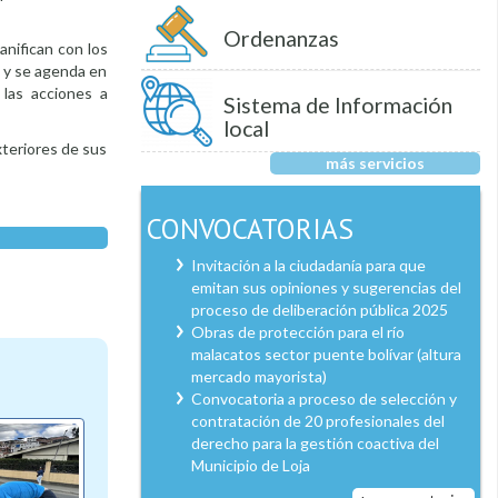
Ordenanzas
anifican con los
n y se agenda en
 las acciones a
Sistema de Información
local
xteriores de sus
más servicios
CONVOCATORIAS
Invitación a la ciudadanía para que
emitan sus opiniones y sugerencias del
proceso de deliberación pública 2025
Obras de protección para el río
malacatos sector puente bolívar (altura
mercado mayorista)
Convocatoria a proceso de selección y
contratación de 20 profesionales del
derecho para la gestión coactiva del
Municipio de Loja