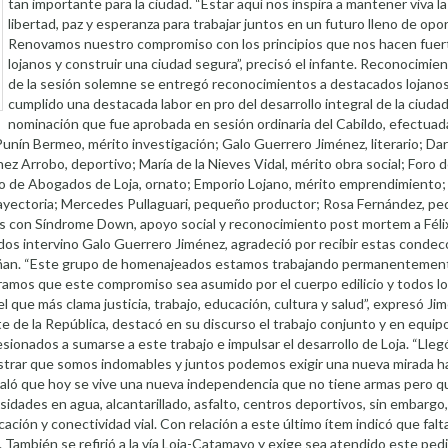
tan importante para la ciudad. “Estar aquí nos inspira a mantener viva la 
libertad, paz y esperanza para trabajar juntos en un futuro lleno de opo
Renovamos nuestro compromiso con los principios que nos hacen fue
lojanos y construir una ciudad segura”, precisó el infante. Reconocimie
de la sesión solemne se entregó reconocimientos a destacados lojano
cumplido una destacada labor en pro del desarrollo integral de la ciudad
nominación que fue aprobada en sesión ordinaria del Cabildo, efectuad
unín Bermeo, mérito investigación; Galo Guerrero Jiménez, literario; Da
nez Arrobo, deportivo; María de la Nieves Vidal, mérito obra social; Foro
gio de Abogados de Loja, ornato; Emporio Lojano, mérito emprendimiento; 
rayectoria; Mercedes Pullaguari, pequeño productor; Rosa Fernández, p
s con Síndrome Down, apoyo social y reconocimiento post mortem a Féli
dos intervino Galo Guerrero Jiménez, agradeció por recibir estas condec
peñan. “Este grupo de homenajeados estamos trabajando permanentemen
peramos que este compromiso sea asumido por el cuerpo edilicio y todos l
el que más clama justicia, trabajo, educación, cultura y salud”, expresó Jim
de la República, destacó en su discurso el trabajo conjunto y en equipo
esionados a sumarse a este trabajo e impulsar el desarrollo de Loja. “Lleg
trar que somos indomables y juntos podemos exigir una nueva mirada hac
eñaló que hoy se vive una nueva independencia que no tiene armas pero 
esidades en agua, alcantarillado, asfalto, centros deportivos, sin embargo
ión y conectividad vial. Con relación a este último ítem indicó que falta
. También se refirió a la vía Loja-Catamayo y exige sea atendido este pe