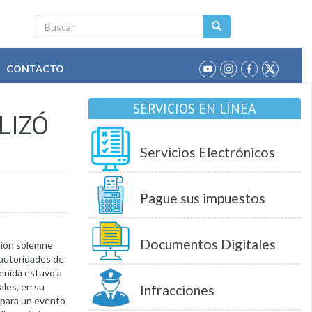
Buscar
CONTACTO
SERVICIOS EN LÍNEA
LIZÓ
Servicios Electrónicos
Pague sus impuestos
Documentos Digitales
esión solemne
 autoridades de
venida estuvo a
ales, en su
Infracciones
 para un evento