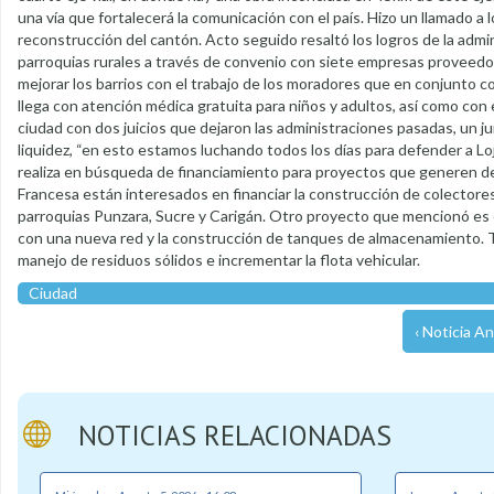
una vía que fortalecerá la comunicación con el país. Hizo un llamado a 
reconstrucción del cantón. Acto seguido resaltó los logros de la admi
parroquias rurales a través de convenio con siete empresas proveedor
mejorar los barrios con el trabajo de los moradores que en conjunto c
llega con atención médica gratuita para niños y adultos, así como con e
ciudad con dos juicios que dejaron las administraciones pasadas, un ju
liquidez, “en esto estamos luchando todos los días para defender a Loja
realiza en búsqueda de financiamiento para proyectos que generen desa
Francesa están interesados en financiar la construcción de colectores
parroquias Punzara, Sucre y Carigán. Otro proyecto que mencionó es
con una nueva red y la construcción de tanques de almacenamiento. 
manejo de residuos sólidos e incrementar la flota vehicular.
Ciudad
‹ Noticia An
NOTICIAS RELACIONADAS