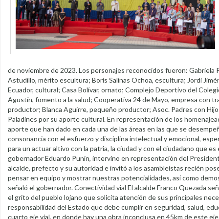
de noviembre de 2023. Los personajes reconocidos fueron: Gabriela P
Astudillo, mérito escultura; Boris Salinas Ochoa, escultura; Jordi Jimé
Ecuador, cultural; Casa Bolívar, ornato; Complejo Deportivo del Cole
Agustín, fomento a la salud; Cooperativa 24 de Mayo, empresa con t
productor; Blanca Aguirre, pequeño productor; Asoc. Padres con Hijo
Paladines por su aporte cultural. En representación de los homenajea
aporte que han dado en cada una de las áreas en las que se desem
consonancia con el esfuerzo y disciplina intelectual y emocional, es
para un actuar altivo con la patria, la ciudad y con el ciudadano que es 
gobernador Eduardo Punín, intervino en representación del Presidente 
alcalde, prefecto y su autoridad e invitó a los asambleístas recién pos
pensar en equipo y mostrar nuestras potencialidades, así como demos
señaló el gobernador. Conectividad vial El alcalde Franco Quezada s
el grito del pueblo lojano que solicita atención de sus principales nec
responsabilidad del Estado que debe cumplir en seguridad, salud, educac
cuarto eje vial, en donde hay una obra inconclusa en 45km de este eje