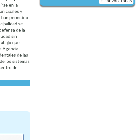
+ convocatorias
irse en la
unicipales y
e han permitido
cipalidad se
 defensa de la
iudad sin
trabajo que
la Agencia
dentales de las
de los sistemas
centro de