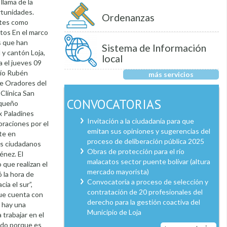
llama de la
rtunidades.
Ordenanzas
rtes como
ntos En el marco
s que han
Sistema de Información
 y cantón Loja,
local
a el jueves 09
río Rubén
más servicios
 de Oradores del
Clínica San
CONVOCATORIAS
equeño
x Paladines
Invitación a la ciudadanía para que
oraciones por el
emitan sus opiniones y sugerencias del
te en
proceso de deliberación pública 2025
os ciudadanos
Obras de protección para el río
énez. El
malacatos sector puente bolívar (altura
 que realizan el
mercado mayorista)
ó la hora de
Convocatoria a proceso de selección y
ia el sur”,
contratación de 20 profesionales del
que cuenta con
derecho para la gestión coactiva del
, hay una
Municipio de Loja
 trabajar en el
dido porque es