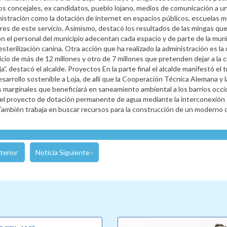
los concejales, ex candidatos, pueblo lojano, medios de comunicación a un
nistración como la dotación de internet en espacios públicos, escuelas m
es de este servicio. Asimismo, destacó los resultados de las mingas qu
on el personal del municipio adecentan cada espacio y de parte de la muni
sterilización canina. Otra acción que ha realizado la administración es la
icio de más de 12 millones y otro de 7 millones que pretenden dejar a la c
”, destacó el alcalde. Proyectos En la parte final el alcalde manifestó el 
rrollo sostenible a Loja, de allí que la Cooperación Técnica Alemana y 
 marginales que beneficiará en saneamiento ambiental a los barrios occi
 el proyecto de dotación permanente de agua mediante la interconexión 
También trabaja en buscar recursos para la construcción de un moderno 
terior
Noticia Siguiente ›