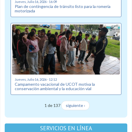
Jueves, Julio 16, 2026 - 16:09
Plan de contingencia de tránsito listo para la romería
motorizada
Jueves, Julio 16, 2026 - 12:12
Campamento vacacional de UCOT motiva la
conservación ambiental y la educación vial
1 de 137
siguiente ›
SERVICIOS EN LÍNEA