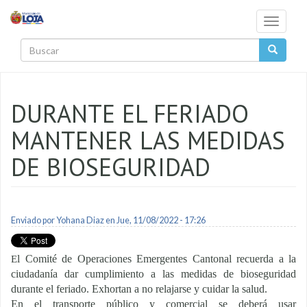
Pasar al contenido principal
Toggle
navigati
Buscar
DURANTE EL FERIADO
MANTENER LAS MEDIDAS
DE BIOSEGURIDAD
Enviado por
Yohana Diaz
en Jue, 11/08/2022 - 17:26
l Comité de Operaciones Emergentes Cantonal recuerda a la
E
ciudadanía dar cumplimiento a las medidas de bioseguridad
durante el feriado. Exhortan a no relajarse y cuidar la salud.
En el transporte público y comercial se deberá usar