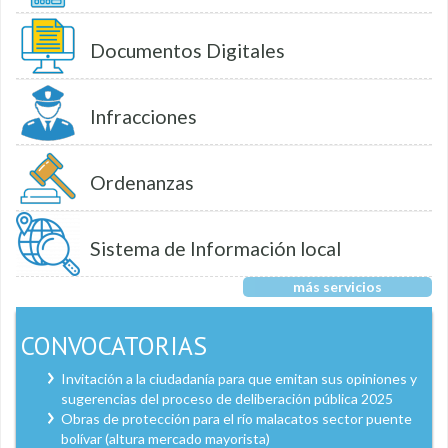
Documentos Digitales
Infracciones
Ordenanzas
Sistema de Información local
más servicios
CONVOCATORIAS
Invitación a la ciudadanía para que emitan sus opiniones y
sugerencias del proceso de deliberación pública 2025
Obras de protección para el río malacatos sector puente
bolívar (altura mercado mayorista)