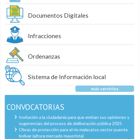
Documentos Digitales
Infracciones
Ordenanzas
Sistema de Información local
más servicios
CONVOCATORIAS
Invitación a la ciudadanía para que emitan sus opiniones y
sugerencias del proceso de deliberación pública 2025
Obras de protección para el río malacatos sector puente
bolívar (altura mercado mayorista)