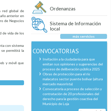
Ordenanzas
 red global de
 año anterior en
tro de Negocios
Sistema de Información
local
d de vida de los
más servicios
enta con sistema
CONVOCATORIAS
se permitirá la
Invitación a la ciudadanía para que
web y móvil que
emitan sus opiniones y sugerencias del
proceso de deliberación pública 2025
Obras de protección para el río
malacatos sector puente bolívar (altura
mercado mayorista)
Convocatoria a proceso de selección y
contratación de 20 profesionales del
derecho para la gestión coactiva del
Municipio de Loja