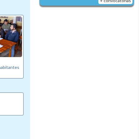
+ convocatorias
habitantes