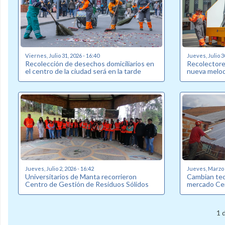
Viernes, Julio 31, 2026 - 16:40
Jueves, Julio 3
Recolección de desechos domiciliarios en
Recolectore
el centro de la ciudad será en la tarde
nueva melod
Jueves, Julio 2, 2026 - 16:42
Jueves, Marzo 2
Universitarios de Manta recorrieron
Cambian tec
Centro de Gestión de Residuos Sólidos
mercado Ce
1 