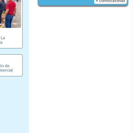
+ convocatorias
e La
za
ón de
mercial