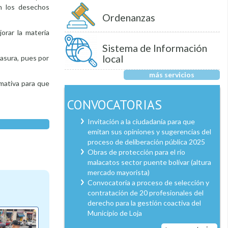
on los desechos
Ordenanzas
orar la materia
Sistema de Información
local
basura, pues por
más servicios
rmativa para que
CONVOCATORIAS
Invitación a la ciudadanía para que
emitan sus opiniones y sugerencias del
proceso de deliberación pública 2025
Obras de protección para el río
malacatos sector puente bolívar (altura
mercado mayorista)
Convocatoria a proceso de selección y
contratación de 20 profesionales del
derecho para la gestión coactiva del
Municipio de Loja