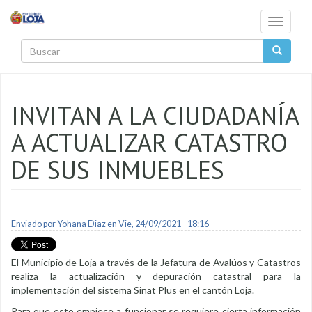
Pasar al contenido principal
Toggle
navigati
Buscar
INVITAN A LA CIUDADANÍA
A ACTUALIZAR CATASTRO
DE SUS INMUEBLES
Enviado por
Yohana Diaz
en Vie, 24/09/2021 - 18:16
El Municipio de Loja a través de la Jefatura de Avalúos y Catastros
realiza la actualización y depuración catastral para la
implementación del sistema Sinat Plus en el cantón Loja.
Para que esto empiece a funcionar se requiere cierta información