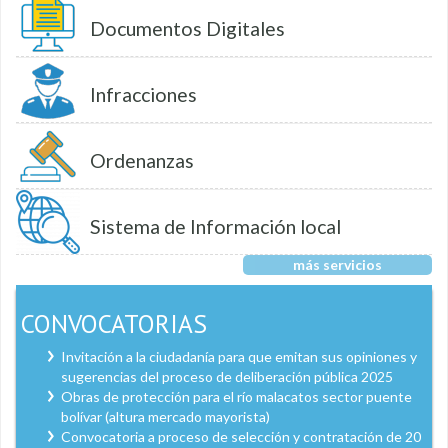
Documentos Digitales
Infracciones
Ordenanzas
Sistema de Información local
más servicios
CONVOCATORIAS
Invitación a la ciudadanía para que emitan sus opiniones y
sugerencias del proceso de deliberación pública 2025
Obras de protección para el río malacatos sector puente
bolívar (altura mercado mayorista)
Convocatoria a proceso de selección y contratación de 20