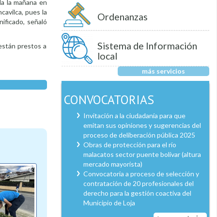
da la mañana en
cavilca, pues la
Ordenanzas
nificado, señaló
Sistema de Información
 están prestos a
local
más servicios
CONVOCATORIAS
Invitación a la ciudadanía para que
emitan sus opiniones y sugerencias del
proceso de deliberación pública 2025
Obras de protección para el río
malacatos sector puente bolívar (altura
mercado mayorista)
Convocatoria a proceso de selección y
contratación de 20 profesionales del
derecho para la gestión coactiva del
Municipio de Loja