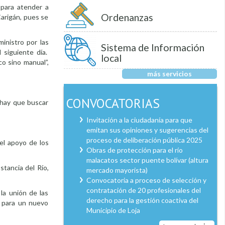
 para atender a
Ordenanzas
Carigán, pues se
inistro por las
Sistema de Información
l siguiente día.
local
o sino manual”,
más servicios
CONVOCATORIAS
a hay que buscar
Invitación a la ciudadanía para que
emitan sus opiniones y sugerencias del
proceso de deliberación pública 2025
 el apoyo de los
Obras de protección para el río
malacatos sector puente bolívar (altura
stancia del Río,
mercado mayorista)
Convocatoria a proceso de selección y
contratación de 20 profesionales del
la unión de las
derecho para la gestión coactiva del
s para un nuevo
Municipio de Loja