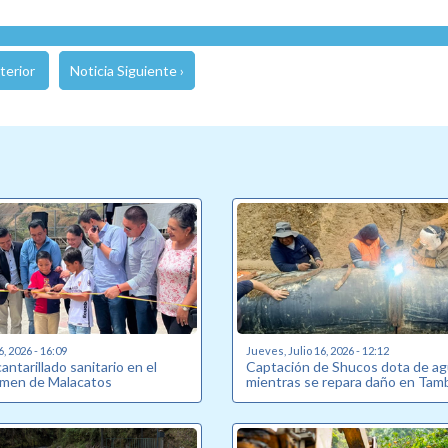
terior
Noticia Siguiente ›
6, 2026 - 16:09
Jueves, Julio 16, 2026 - 12:12
antarillado sanitario en el
Captación de Shucos dota de a
armen de Malacatos
mientras se repara daño en Tam