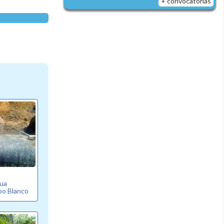
+ convocatorias
gua
bo Blanco