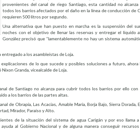
provenientes del canal de riego Santiago, esta cantidad no alcanza
todos los barrios afectados por el daño en la línea de conducción de 
requieren 500 litros por segundo.
Una alternativa que han puesto en marcha es la suspensión del sum
noches con el objetivo de llenar las reservas y entregar el líquido a
González precisó que “lamentablemente no hay un sistema automátic
 entregado a los asambleístas de Loja.
do explicaciones de lo que sucede y posibles soluciones a futuro, ahor
 Nixon Granda, vicealcalde de Loja.
nal de Santiago no alcanza para cubrir todos los barrios por ello con
o a los barrios de las partes altas.
nal de Obrapía, Las Acacias, Amable María, Borja Bajo, Sierra Dorada, E
rtad, Mirador, Paraíso y Alto.
ientes de la situación del sistema de agua Carigán y por eso llama a 
itar ayuda al Gobierno Nacional y de alguna manera conseguir recurso