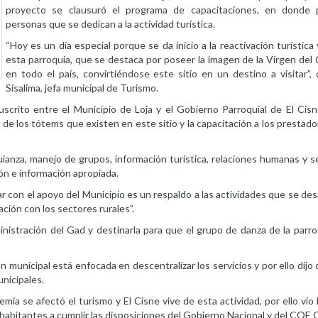
proyecto se clausuró el programa de capacitaciones, en donde p
personas que se dedican a la actividad turística.
“Hoy es un día especial porque se da inicio a la reactivación turístic
esta parroquia, que se destaca por poseer la imagen de la Virgen del
en todo el país, convirtiéndose este sitio en un destino a visitar”,
Sisalima, jefa municipal de Turismo.
uscrito entre el Municipio de Loja y el Gobierno Parroquial de El Cis
 de los tótems que existen en este sitio y la capacitación a los prestado
anza, manejo de grupos, información turística, relaciones humanas y s
ión e información apropiada.
 con el apoyo del Municipio es un respaldo a las actividades que se des
ación con los sectores rurales”.
ministración del Gad y destinarla para que el grupo de danza de la parro
ón municipal está enfocada en descentralizar los servicios y por ello dijo
unicipales.
a se afectó el turismo y El Cisne vive de esta actividad, por ello vio
s habitantes a cumplir las disposiciones del Gobierno Nacional y del COE 