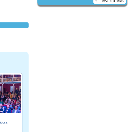
+ convocatorias
área