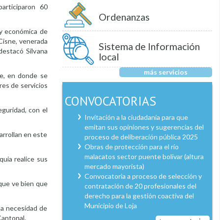
articiparon 60
Ordenanzas
a y económica de
 Cisne, venerada
Sistema de Información
 destacó Silvana
local
más servicios
ne, en donde se
res de servicios
CONVOCATORIAS
eguridad, con el
Invitación a la ciudadanía para que
emitan sus opiniones y sugerencias del
arrollan en este
proceso de deliberación pública 2025
Obras de protección para el río
malacatos sector puente bolívar (altura
quia realice sus
mercado mayorista)
Convocatoria a proceso de selección y
 que ve bien que
contratación de 20 profesionales del
derecho para la gestión coactiva del
Municipio de Loja
 la necesidad de
Cantonal.