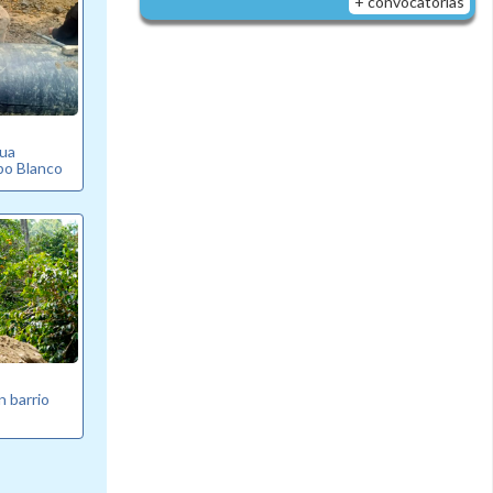
+ convocatorias
gua
bo Blanco
n barrio