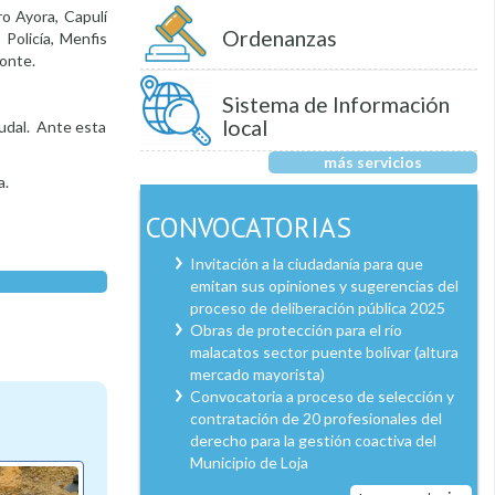
o Ayora, Capulí
Ordenanzas
Policía, Menfis
monte.
Sistema de Información
local
audal. Ante esta
más servicios
a.
CONVOCATORIAS
Invitación a la ciudadanía para que
emitan sus opiniones y sugerencias del
proceso de deliberación pública 2025
Obras de protección para el río
malacatos sector puente bolívar (altura
mercado mayorista)
Convocatoria a proceso de selección y
contratación de 20 profesionales del
derecho para la gestión coactiva del
Municipio de Loja