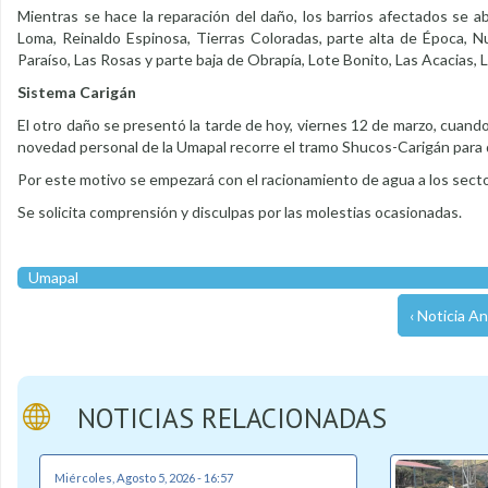
Mientras se hace la reparación del daño, los barrios afectados se 
Loma, Reinaldo Espinosa, Tierras Coloradas, parte alta de Época, N
Paraíso, Las Rosas y parte baja de Obrapía, Lote Bonito, Las Acacias, L
Sistema Carigán
El otro daño se presentó la tarde de hoy, viernes 12 de marzo, cuand
novedad personal de la Umapal recorre el tramo Shucos-Carigán para de
Por este motivo se empezará con el racionamiento de agua a los secto
Se solicita comprensión y disculpas por las molestias ocasionadas.
Umapal
‹ Noticia An
NOTICIAS RELACIONADAS
Miércoles, Agosto 5, 2026 - 16:57