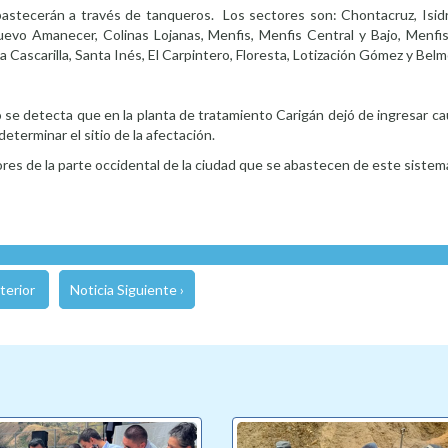
abastecerán a través de tanqueros. Los sectores son: Chontacruz, Isidr
uevo Amanecer, Colinas Lojanas, Menfis, Menfis Central y Bajo, Menfis 
a Cascarilla, Santa Inés, El Carpintero, Floresta, Lotización Gómez y Bel
o se detecta que en la planta de tratamiento Carigán dejó de ingresar c
terminar el sitio de la afectación.
res de la parte occidental de la ciudad que se abastecen de este sistem
terior
Noticia Siguiente ›