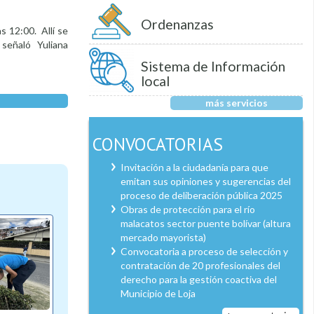
Ordenanzas
s 12:00. Allí se
 señaló Yuliana
Sistema de Información
local
más servicios
CONVOCATORIAS
Invitación a la ciudadanía para que
emitan sus opiniones y sugerencias del
proceso de deliberación pública 2025
Obras de protección para el río
malacatos sector puente bolívar (altura
mercado mayorista)
Convocatoria a proceso de selección y
contratación de 20 profesionales del
derecho para la gestión coactiva del
Municipio de Loja