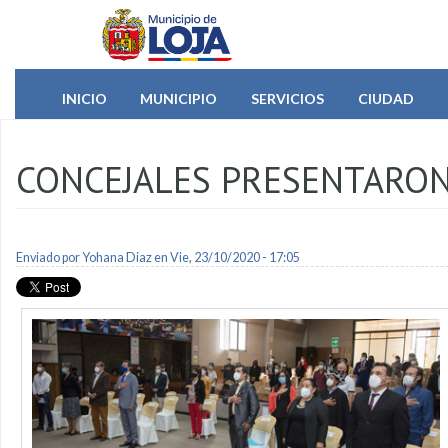
Pasar al contenido principal
INICIO
MUNICIPIO
SERVICIOS
CIUDAD
CONCEJALES PRESENTARON
Enviado por
Yohana Diaz
en Vie, 23/10/2020 - 17:05