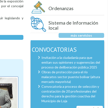
e la exposición
 por el concejal
Ordenanzas
ir legislando y
Sistema de Información
local
más servicios
CONVOCATORIAS
Invitación a la ciudadanía para que
emitan sus opiniones y sugerencias del
proceso de deliberación pública 2025
Obras de protección para el río
malacatos sector puente bolívar (altura
mercado mayorista)
Convocatoria a proceso de selección y
contratación de 20 profesionales del
derecho para la gestión coactiva del
Municipio de Loja