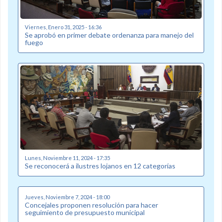
Viernes, Enero 31, 2025 - 16:36
Se aprobó en primer debate ordenanza para manejo del
fuego
Lunes, Noviembre 11, 2024 - 17:35
Se reconocerá a ilustres lojanos en 12 categorías
Jueves, Noviembre 7, 2024 - 18:00
Concejales proponen resolución para hacer
seguimiento de presupuesto municipal