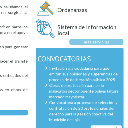
lo saludamos el
Ordenanzas
en surgir a la
Sistema de Información
brir en parte los
local
foca en el apoyo
más servicios
yen para generar
CONVOCATORIAS
hacer el trámite
Invitación a la ciudadanía para que
emitan sus opiniones y sugerencias del
as entidades del
proceso de deliberación pública 2025
Obras de protección para el río
dos en obras de
malacatos sector puente bolívar (altura
mercado mayorista)
Convocatoria a proceso de selección y
contratación de 20 profesionales del
derecho para la gestión coactiva del
Municipio de Loja