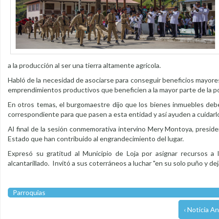
a la producción al ser una tierra altamente agrícola.
Habló de la necesidad de asociarse para conseguir beneficios mayore
emprendimientos productivos que beneficien a la mayor parte de la p
En otros temas, el burgomaestre dijo que los bienes inmuebles deben 
correspondiente para que pasen a esta entidad y así ayuden a cuidarl
Al final de la sesión conmemorativa intervino Mery Montoya, preside
Estado que han contribuido al engrandecimiento del lugar.
Expresó su gratitud al Municipio de Loja por asignar recursos a 
alcantarillado. Invitó a sus coterráneos a luchar "en su solo puño y de
Parroquias
‹ Noticia An