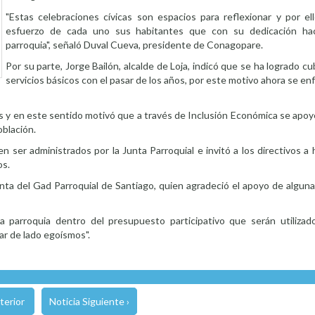
"Estas celebraciones cívicas son espacios para reflexionar y por el
esfuerzo de cada uno sus habitantes que con su dedicación hac
parroquia", señaló Duval Cueva, presidente de Conagopare.
Por su parte, Jorge Bailón, alcalde de Loja, indicó que se ha logrado cu
servicios básicos con el pasar de los años, por este motivo ahora se en
s y en este sentido motivó que a través de Inclusión Económica se apo
oblación.
ser administrados por la Junta Parroquial e invitó a los directivos a 
os.
nta del Gad Parroquial de Santiago, quien agradeció el apoyo de algun
la parroquia dentro del presupuesto participativo que serán utiliza
jar de lado egoísmos".
terior
Noticia Siguiente ›