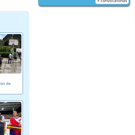
+ convocatorias
ión de