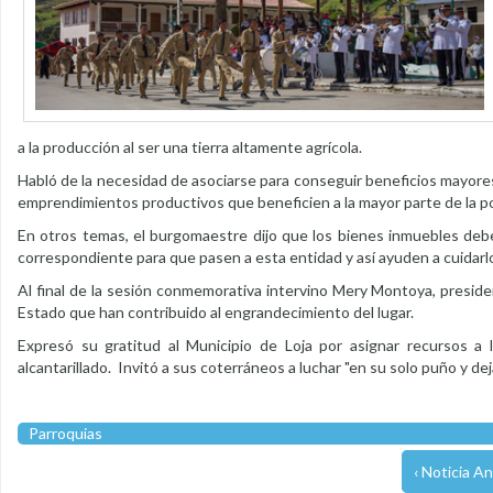
a la producción al ser una tierra altamente agrícola.
Habló de la necesidad de asociarse para conseguir beneficios mayore
emprendimientos productivos que beneficien a la mayor parte de la p
En otros temas, el burgomaestre dijo que los bienes inmuebles deben 
correspondiente para que pasen a esta entidad y así ayuden a cuidarl
Al final de la sesión conmemorativa intervino Mery Montoya, preside
Estado que han contribuido al engrandecimiento del lugar.
Expresó su gratitud al Municipio de Loja por asignar recursos a 
alcantarillado. Invitó a sus coterráneos a luchar "en su solo puño y de
Parroquias
‹ Noticia An