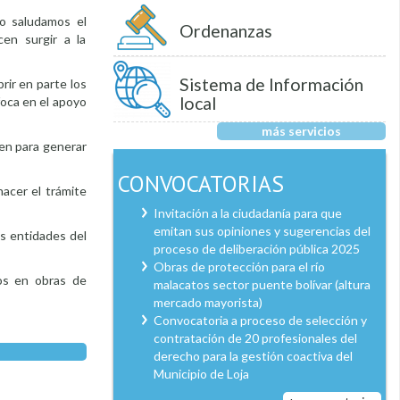
lo saludamos el
Ordenanzas
en surgir a la
Sistema de Información
brir en parte los
local
foca en el apoyo
más servicios
yen para generar
CONVOCATORIAS
hacer el trámite
Invitación a la ciudadanía para que
emitan sus opiniones y sugerencias del
as entidades del
proceso de deliberación pública 2025
Obras de protección para el río
dos en obras de
malacatos sector puente bolívar (altura
mercado mayorista)
Convocatoria a proceso de selección y
contratación de 20 profesionales del
derecho para la gestión coactiva del
Municipio de Loja