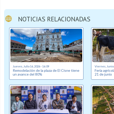
NOTICIAS RELACIONADAS
Jueves, Julio 16, 2026 - 16:09
Viernes, Junio 
Remodelación de la plaza de El Cisne tiene
Feria agríco
un avance del 80%
21 de junio