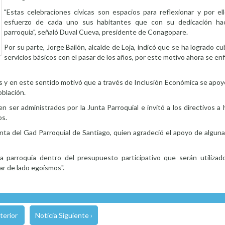
"Estas celebraciones cívicas son espacios para reflexionar y por el
esfuerzo de cada uno sus habitantes que con su dedicación hac
parroquia", señaló Duval Cueva, presidente de Conagopare.
Por su parte, Jorge Bailón, alcalde de Loja, indicó que se ha logrado cu
servicios básicos con el pasar de los años, por este motivo ahora se en
s y en este sentido motivó que a través de Inclusión Económica se apo
oblación.
ser administrados por la Junta Parroquial e invitó a los directivos a 
os.
nta del Gad Parroquial de Santiago, quien agradeció el apoyo de algun
la parroquia dentro del presupuesto participativo que serán utiliza
jar de lado egoísmos".
terior
Noticia Siguiente ›