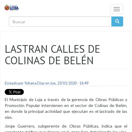
Pasar al contenido principal
Toggle
navigati
Buscar
LASTRAN CALLES DE
COLINAS DE BELÉN
Enviado por
Yohana Diaz
en Jue, 23/01/2020 - 16:49
El Municipio de Loja a través de la gerencia de Obras Públicas y
Promoción Popular intervienen en el sector de Colinas de Belén,
en donde la principal actividad que ejecutan es el lastrado de las
vías.
Jorge Guerrero, subgerente de Obras Públicas, indica que el
constante tráfico que tienen en la zona han deteriorado las vías,