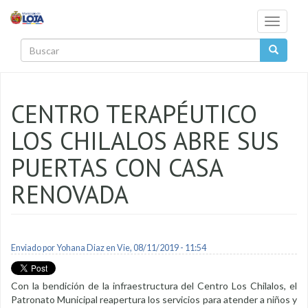
Pasar al contenido principal
Toggle
navigati
Buscar
CENTRO TERAPÉUTICO
LOS CHILALOS ABRE SUS
PUERTAS CON CASA
RENOVADA
Enviado por
Yohana Diaz
en Vie, 08/11/2019 - 11:54
Con la bendición de la infraestructura del Centro Los Chilalos, el
Patronato Municipal reapertura los servicios para atender a niños y