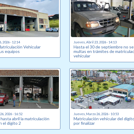
6, 2026 - 12:14
Jueves, Abril 23, 2026 - 14:13
atriculación Vehicular
Hasta el 30 de septiembre no se
us equipos
multas en trámites de matricula
vehicular
6, 2026 - 16:52
Jueves, Marzo 26, 2026 - 10:53
hasta abril la matriculación
Matriculación vehicular del dígit
n el dígito 2
por finalizar