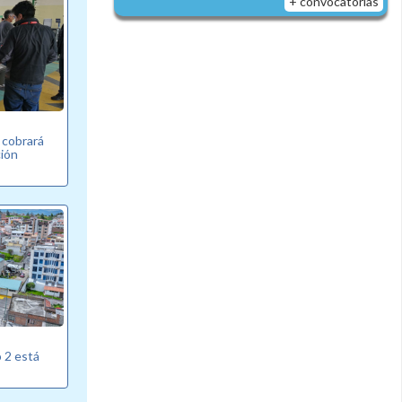
+ convocatorias
 cobrará
ción
o 2 está