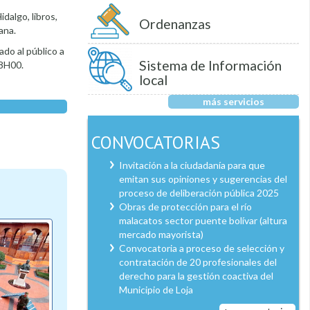
dalgo, libros,
Ordenanzas
ana.
ado al público a
Sistema de Información
18H00.
local
más servicios
CONVOCATORIAS
Invitación a la ciudadanía para que
emitan sus opiniones y sugerencias del
proceso de deliberación pública 2025
Obras de protección para el río
malacatos sector puente bolívar (altura
mercado mayorista)
Convocatoria a proceso de selección y
contratación de 20 profesionales del
derecho para la gestión coactiva del
Municipio de Loja