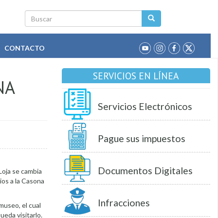
Buscar
CONTACTO
SERVICIOS EN LÍNEA
NA
Servicios Electrónicos
Pague sus impuestos
Documentos Digitales
 Loja se cambia
ios a la Casona
Infracciones
 museo, el cual
ueda visitarlo.