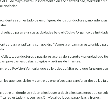
el 15 de mayo existe un incremento en accidentabilidad, mortalidad y h
cienciación.
os accidentes son estado de embriaguez de los conductores, imprudencias 
ales.
rá diseñado para regir sus actividades bajo el Código Orgánico de Entida
agentes para erradicar la corrupción. "Vamos a encaminar esta unidad par
lar.
ciclistas, conductores y pasajeros acerca del respeto y prioridad que t
cas, privadas, escuelas, colegios y jardines de infantes.
entro de Revisión Vehicular que se lo debe asfaltar para que funcione com
con los agentes civiles y controles enérgicos para sancionar desde las fal
restre en donde se suben a los buses a decir a los pasajeros que se col
icar su estado y hacen revisión visual de luces, parabrisas y frenos.