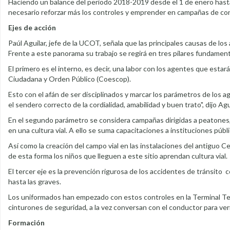
Haciendo un balance del periodo 2018-2019 desde el 1 de enero hasta 
necesario reforzar más los controles y emprender en campañas de con
Ejes de acción
Paúl Aguilar, jefe de la UCOT, señala que las principales causas de l
Frente a este panorama su trabajo se regirá en tres pilares fundament
El primero es el interno, es decir, una labor con los agentes que esta
Ciudadana y Orden Público (Coescop).
Esto con el afán de ser disciplinados y marcar los parámetros de los 
el sendero correcto de la cordialidad, amabilidad y buen trato", dijo Agui
En el segundo parámetro se considera campañas dirigidas a peatones, 
en una cultura vial. A ello se suma capacitaciones a instituciones públi
Así como la creación del campo vial en las instalaciones del antiguo C
de esta forma los niños que lleguen a este sitio aprendan cultura vial.
El tercer eje es la prevención rigurosa de los accidentes de tránsito 
hasta las graves.
Los uniformados han empezado con estos controles en la Terminal Ter
cinturones de seguridad, a la vez conversan con el conductor para verif
Formación