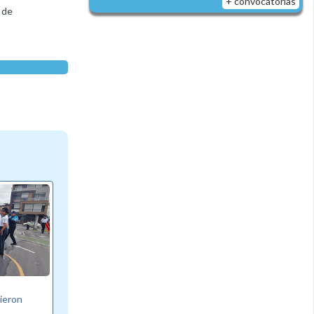
+ convocatorias
 de
bieron