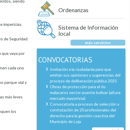
eridos, siendo
Ordenanzas
e impericias.
Sistema de Información
local
des de Seguridad
más servicios
a que vaya por
CONVOCATORIAS
ienen cada uno
Invitación a la ciudadanía para que
emitan sus opiniones y sugerencias del
proceso de deliberación pública 2025
o parque vial y
Obras de protección para el río
malacatos sector puente bolívar (altura
tas más leves
mercado mayorista)
Convocatoria a proceso de selección y
contratación de 20 profesionales del
oquen los
derecho para la gestión coactiva del
Municipio de Loja