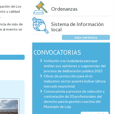
ipación de Los
Ordenanzas
nto y calidad
.
Sistema de Información
encia de más de
local
e al evento se
más servicios
CONVOCATORIAS
Invitación a la ciudadanía para que
emitan sus opiniones y sugerencias del
proceso de deliberación pública 2025
Obras de protección para el río
malacatos sector puente bolívar (altura
mercado mayorista)
Convocatoria a proceso de selección y
contratación de 20 profesionales del
derecho para la gestión coactiva del
Municipio de Loja