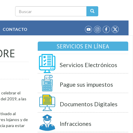
Buscar
CONTACTO
SERVICIOS EN LÍNEA
DRE
Servicios Electrónicos
Pague sus impuestos
a celebrar el
 del 2019, a las
Documentos Digitales
tivado al
es lojanos y de
Infracciones
cia para estar