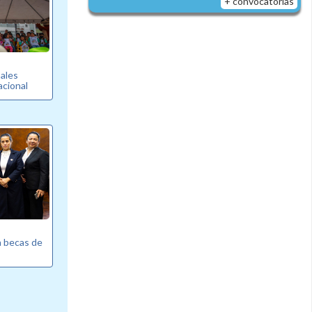
+ convocatorias
pales
cional
a becas de