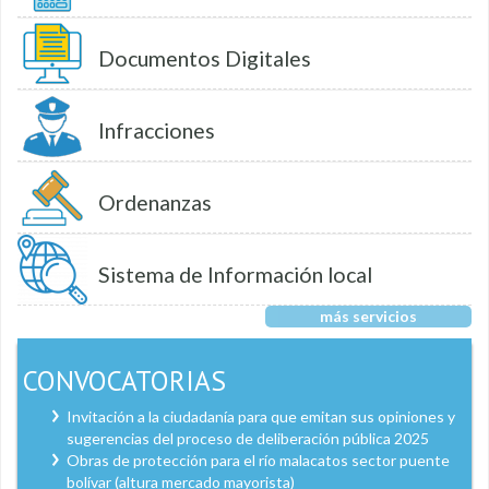
Documentos Digitales
Infracciones
Ordenanzas
Sistema de Información local
más servicios
CONVOCATORIAS
Invitación a la ciudadanía para que emitan sus opiniones y
sugerencias del proceso de deliberación pública 2025
Obras de protección para el río malacatos sector puente
bolívar (altura mercado mayorista)