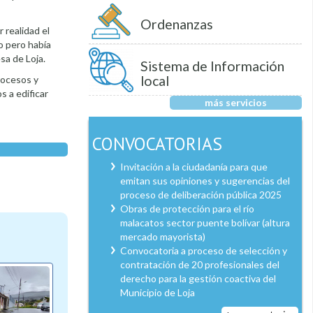
Ordenanzas
realidad el
o pero había
sa de Loja.
Sistema de Información
local
rocesos y
 a edificar
más servicios
CONVOCATORIAS
Invitación a la ciudadanía para que
emitan sus opiniones y sugerencias del
proceso de deliberación pública 2025
Obras de protección para el río
malacatos sector puente bolívar (altura
mercado mayorista)
Convocatoria a proceso de selección y
contratación de 20 profesionales del
derecho para la gestión coactiva del
Municipio de Loja