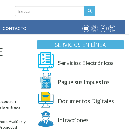
Buscar
CONTACTO
SERVICIOS EN LÍNEA
E
Servicios Electrónicos
Pague sus impuestos
Documentos Digitales
recepción
a la entrega
Infracciones
ahora Avalúos y
 Propiedad