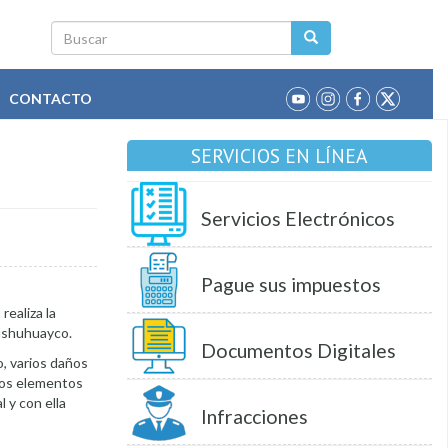
Buscar
CONTACTO
SERVICIOS EN LÍNEA
Servicios Electrónicos
Pague sus impuestos
realiza la
ushuhuayco.
Documentos Digitales
, varios daños
nos elementos
 y con ella
Infracciones