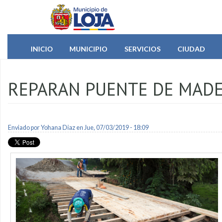
Pasar al contenido principal
INICIO
MUNICIPIO
SERVICIOS
CIUDAD
REPARAN PUENTE DE MADE
Enviado por
Yohana Diaz
en Jue, 07/03/2019 - 18:09