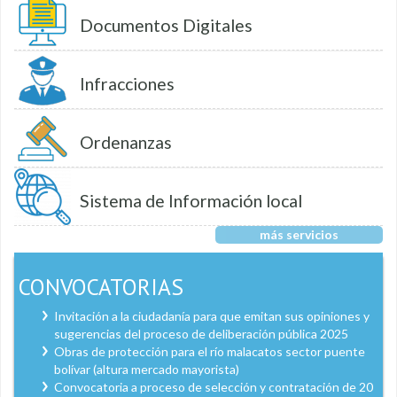
Documentos Digitales
Infracciones
Ordenanzas
Sistema de Información local
más servicios
CONVOCATORIAS
Invitación a la ciudadanía para que emitan sus opiniones y
sugerencias del proceso de deliberación pública 2025
Obras de protección para el río malacatos sector puente
bolívar (altura mercado mayorista)
Convocatoria a proceso de selección y contratación de 20