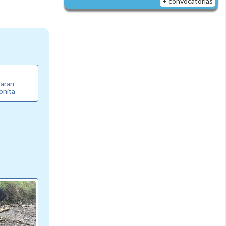
+ convocatorias
paran
ronita