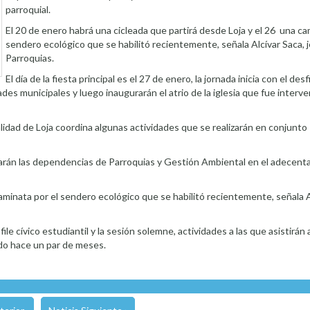
parroquial.
El 20 de enero habrá una cicleada que partirá desde Loja y el 26 una ca
sendero ecológico que se habilitó recientemente, señala Alcívar Saca, 
Parroquias.
El día de la fiesta principal es el 27 de enero, la jornada inicia con el desfi
dades municipales y luego inaugurarán el atrio de la iglesia que fue interv
alidad de Loja coordina algunas actividades que se realizarán en conjunto
iciparán las dependencias de Parroquias y Gestión Ambiental en el adecent
caminata por el sendero ecológico que se habilitó recientemente, señala A
desfile cívico estudiantil y la sesión solemne, actividades a las que asistirá
nido hace un par de meses.