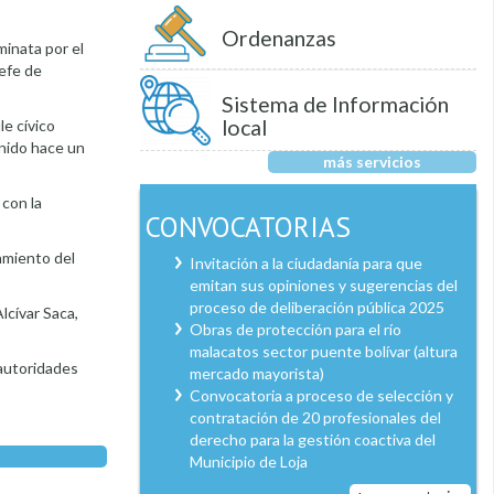
Ordenanzas
minata por el
jefe de
Sistema de Información
local
le cívico
enido hace un
más servicios
 con la
CONVOCATORIAS
amiento del
Invitación a la ciudadanía para que
emitan sus opiniones y sugerencias del
proceso de deliberación pública 2025
lcívar Saca,
Obras de protección para el río
malacatos sector puente bolívar (altura
n autoridades
mercado mayorista)
Convocatoria a proceso de selección y
contratación de 20 profesionales del
derecho para la gestión coactiva del
Municipio de Loja