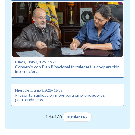
Lunes, Junio 8, 2026 - 15:22
Convenio con Plan Binacional fortalecerá la cooperación
internacional
Miércoles, Junio 3, 2026 - 16:56
Presentan aplicación móvil para emprendedores
gastronómicos
1 de 160
siguiente ›