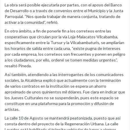
La obra será posible ejecutarla por partes, con el apoyo del Banco
de Desarrollo o a través de convenios entre el Municipio y la Junta
Parroquial. “Nos queda trabajar de manera conjunta, tratando de
activar a la comunidad”, refirió.
En otro ámbito, a fin de ponerle fin a los correteos entre las
cooperativas que circulan por la vía Loja-Malacatos-Vilcabamba,
específicamente entre la Tursur y la Vilcabambaturis, se ampliarían
los horarios de salida entre cada una, “existe pugna de intereses
por cada empresa, los correteos son frecuentes y ponen en peligro
a los ciudadanos, por ello, ordené se tomen medidas urgentes”,
resaltó Pineda.
Así también, atendiendo a las interrogantes de los comunicadores
sociales, la Alcaldesa explicó que actualmente con la terminación
de varios contratos en la institución se espera un ahorro
aproximado de unos quinientos mil dólares. Fue clara en indicar que
los Jueves Culturales no se suspenderán, pues este espacio se
constituye en una plataforma para la promoción y difusión de
artistas.
La calle 10 de Agosto se mantendrá peatonizada, puesto que así
consta dentro del proyecto de la Regeneración Urbana. La calle
Lourdes está habilitada al tránsito vehicular de lunes a viernes