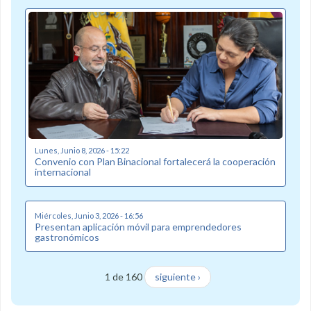
Lunes, Junio 8, 2026 - 15:22
Convenio con Plan Binacional fortalecerá la cooperación
internacional
Miércoles, Junio 3, 2026 - 16:56
Presentan aplicación móvil para emprendedores
gastronómicos
1 de 160
siguiente ›