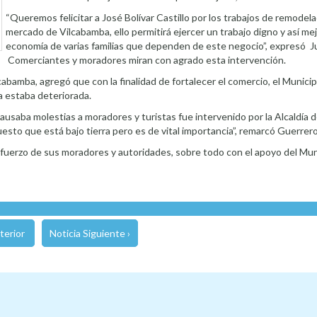
“Queremos felicitar a José Bolívar Castillo por los trabajos de remodela
mercado de Vilcabamba, ello permitirá ejercer un trabajo digno y así mej
economía de varias familias que dependen de este negocio”, expresó Ju
Comerciantes y moradores miran con agrado esta intervención.
abamba, agregó que con la finalidad de fortalecer el comercio, el Municip
a estaba deteriorada.
ausaba molestias a moradores y turistas fue intervenido por la Alcaldía d
esto que está bajo tierra pero es de vital importancia”, remarcó Guerrero
fuerzo de sus moradores y autoridades, sobre todo con el apoyo del Muni
terior
Noticia Siguiente ›