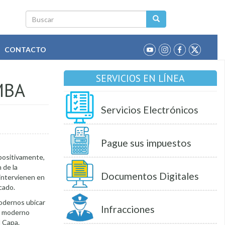
Buscar
CONTACTO
SERVICIOS EN LÍNEA
MBA
Servicios Electrónicos
Pague sus impuestos
 positivamente,
 de la
Documentos Digitales
intervienen en
cado.
podernos ubicar
Infracciones
el moderno
d Capa.