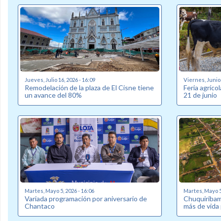
Jueves, Julio 16, 2026 - 16:09
Viernes, Junio 
Remodelación de la plaza de El Cisne tiene
Feria agríco
un avance del 80%
21 de junio
Martes, Mayo 5, 2026 - 16:06
Martes, Mayo 5,
Variada programación por aniversario de
Chuquiribam
Chantaco
más de vida 