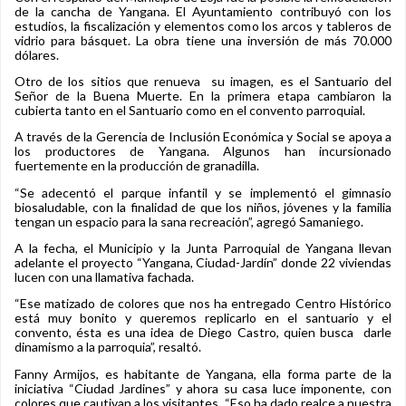
de la cancha de Yangana. El Ayuntamiento contribuyó con los
estudios, la fiscalización y elementos como los arcos y tableros de
vidrio para básquet. La obra tiene una inversión de más 70.000
dólares.
Otro de los sitios que renueva su imagen, es el Santuario del
Señor de la Buena Muerte. En la primera etapa cambiaron la
cubierta tanto en el Santuario como en el convento parroquial.
A través de la Gerencia de Inclusión Económica y Social se apoya a
los productores de Yangana. Algunos han incursionado
fuertemente en la producción de granadilla.
“Se adecentó el parque infantil y se implementó el gimnasio
biosaludable, con la finalidad de que los niños, jóvenes y la familia
tengan un espacio para la sana recreación”, agregó Samaniego.
A la fecha, el Municipio y la Junta Parroquial de Yangana llevan
adelante el proyecto “Yangana, Ciudad-Jardín” donde 22 viviendas
lucen con una llamativa fachada.
“Ese matizado de colores que nos ha entregado Centro Histórico
está muy bonito y queremos replicarlo en el santuario y el
convento, ésta es una idea de Diego Castro, quien busca darle
dinamismo a la parroquia”, resaltó.
Fanny Armijos, es habitante de Yangana, ella forma parte de la
iniciativa “Ciudad Jardines” y ahora su casa luce imponente, con
colores que cautivan a los visitantes. “Eso ha dado realce a nuestra