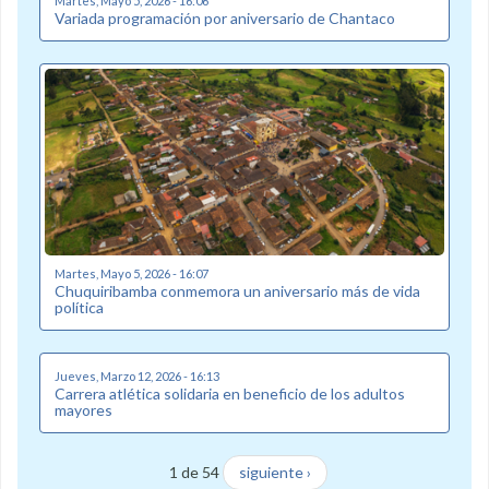
Martes, Mayo 5, 2026 - 16:06
Variada programación por aniversario de Chantaco
Martes, Mayo 5, 2026 - 16:07
Chuquiribamba conmemora un aniversario más de vida
política
Jueves, Marzo 12, 2026 - 16:13
Carrera atlética solidaria en beneficio de los adultos
mayores
1 de 54
siguiente ›