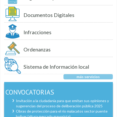
Documentos Digitales
Infracciones
Ordenanzas
Sistema de Información local
más servicios
CONVOCATORIAS
Invitación a la ciudadanía para que emitan sus opiniones y
sugerencias del proceso de deliberación pública 2025
Obras de protección para el río malacatos sector puente
bolívar (altura mercado mayorista)