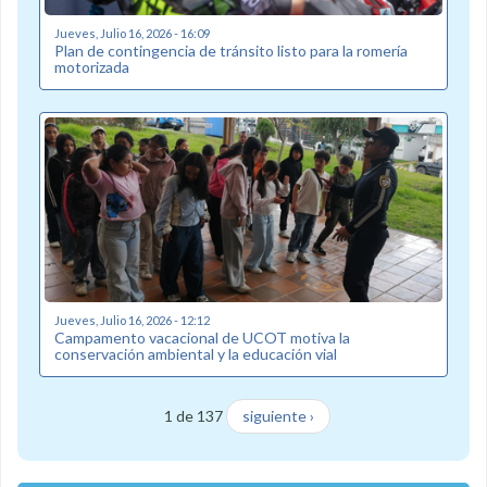
Jueves, Julio 16, 2026 - 16:09
Plan de contingencia de tránsito listo para la romería
motorizada
Jueves, Julio 16, 2026 - 12:12
Campamento vacacional de UCOT motiva la
conservación ambiental y la educación vial
1 de 137
siguiente ›